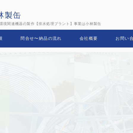
林製缶
環境関連機器の製作【排水処理プラント】事業は小林製缶
績
問合せ〜納品の流れ
会社概要
お問い