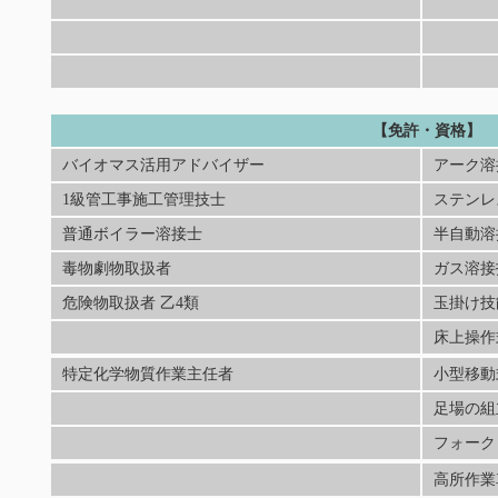
【免許・資格】
バイオマス活用アドバイザー
アーク溶接
1級管工事施工管理技士
ステンレス
普通ボイラー溶接士
半自動溶接
毒物劇物取扱者
ガス溶接
危険物取扱者 乙4類
玉掛け技
床上操作
特定化学物質作業主任者
小型移動
足場の組
フォーク
高所作業