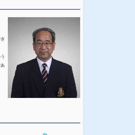
でき
いう
であ