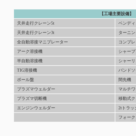
【工場主要設備】
天井走行クレーン5t
ベンディ
天井走行クレーン3t
ターニン
全自動溶接マニプレーター
コンプレ
アーク溶接機
シャープ
半自動溶接機
シャーリ
TIG溶接機
バンドソ
ボール盤
間先機
プラズマウェルダー
マルチワ
プラズマ切断機
移動式クレ
エンジンウェルダー
2tトラッ
フォーク