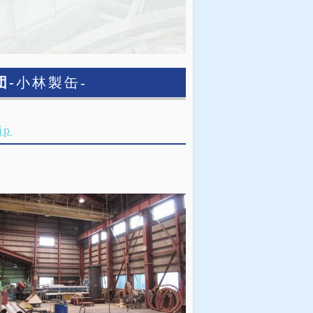
団-
小林製缶-
jp