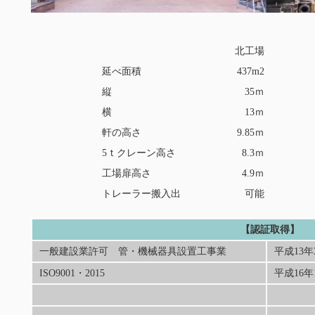
北工場
延べ面積
437m2
縦
35ｍ
横
13ｍ
軒の高さ
9.85ｍ
5ｔクレーン高さ
8.3ｍ
工場扉高さ
4.9ｍ
トレーラー搬入出
可能
【認証取得】
一般建設業許可 管・機械器具設置工事業
平成13年
ISO9001・2015
平成16年