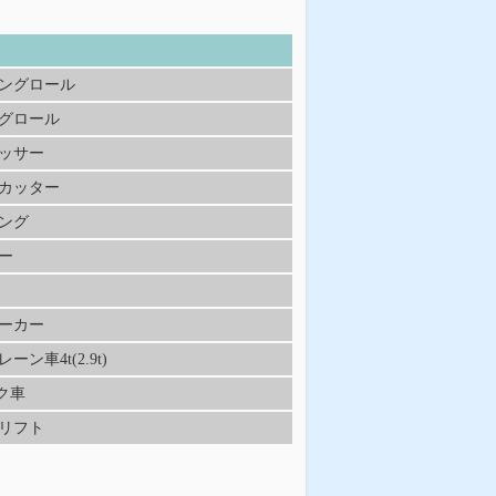
ングロール
グロール
ッサー
カッター
ング
ー
ーカー
ーン車4t(2.9t)
ク車
リフト